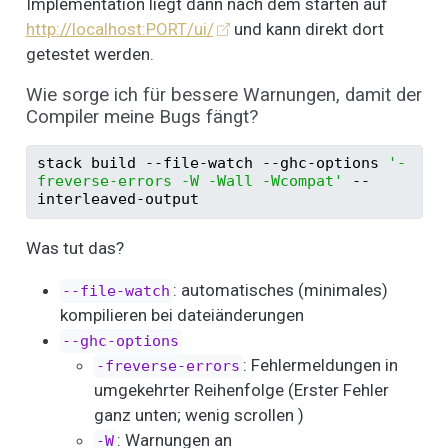
Implementation liegt dann nach dem starten auf
http://localhost:PORT/ui/
und kann direkt dort
getestet werden.
Wie sorge ich für bessere Warnungen, damit der
Compiler meine Bugs fängt?
stack
 build 
--file-watch
--ghc-options
'-
freverse-errors -W -Wall -Wcompat'
--
interleaved-output
Was tut das?
: automatisches (minimales)
--file-watch
kompilieren bei dateiänderungen
--ghc-options
: Fehlermeldungen in
-freverse-errors
umgekehrter Reihenfolge (Erster Fehler
ganz unten; wenig scrollen )
: Warnungen an
-W