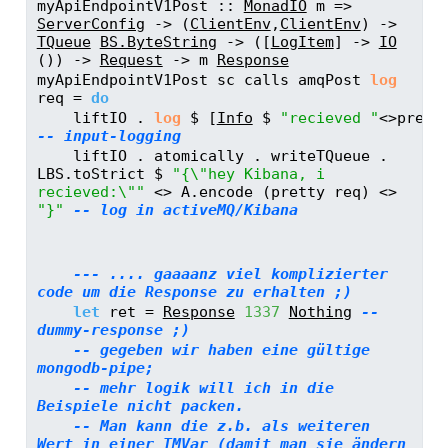
myApiEndpointV1Post ::
MonadIO
 m 
=>
ServerConfig
->
 (
ClientEnv
,
ClientEnv
) 
->
TQueue
BS.ByteString
->
 ([
LogItem
] 
->
IO
()) 
->
Request
->
 m 
Response
myApiEndpointV1Post sc calls amqPost 
log
req 
=
do
    liftIO 
.
log
$
 [
Info
$
"recieved "
<>
-- input-logging
    liftIO 
.
 atomically 
.
 writeTQueue 
.
LBS.toStrict 
$
"{\"hey Kibana, i 
recieved:\""
<>
 A.encode (pretty req) 
<>
"}"
-- log in activeMQ/Kibana
--- .... gaaaanz viel komplizierter 
code um die Response zu erhalten ;)
let
 ret 
=
Response
1337
Nothing
-- 
dummy-response ;)
-- gegeben wir haben eine gültige 
mongodb-pipe;
-- mehr logik will ich in die 
Beispiele nicht packen.
-- Man kann die z.b. als weiteren 
Wert in einer TMVar (damit man sie ändern 