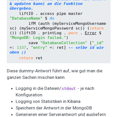
& updaten kann) an die Funktion 
übergeben.
    liftIO 
.
 access pipe master 
"DatabaseName"
$
do
        ifM (auth (myServiceMongoUsername 
sc) (myServiceMongoPassword sc)) (
return
()) (liftIO 
.
 printLog 
.
pure
.
Error
$
"MongoDB: Login failed."
)
        save 
"DatabaseCollection"
 [
"_id"
=:
1337
, 
"entry"
=:
 ret] 
-- selbe id wie 
oben ;)
return
 ret
Diese dummy-Antwort führt auf, wie gut man die
ganzen Sachen mischen kann.
Logging in die Dateien/
- je nach
stdout
Konfiguration
Logging von Statistiken in Kibana
Speichern der Antwort in der MongoDB
Generieren einer Serverantwort und ausliefern