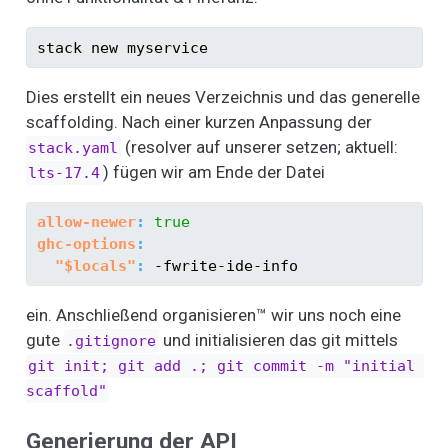
stack
 new myservice
Dies erstellt ein neues Verzeichnis und das generelle
scaffolding. Nach einer kurzen Anpassung der
(resolver auf unserer setzen; aktuell:
stack.yaml
) fügen wir am Ende der Datei
lts-17.4
allow-newer
:
true
ghc-options
:
"$locals"
:
 -fwrite-ide-info
ein. Anschließend organisieren™ wir uns noch eine
gute
und initialisieren das git mittels
.gitignore
git init; git add .; git commit -m "initial 
scaffold"
Generierung der API