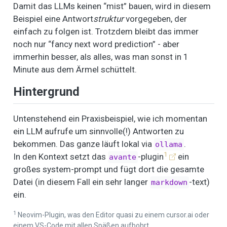
Damit das LLMs keinen “mist” bauen, wird in diesem
Beispiel eine Antwort
struktur
vorgegeben, der
einfach zu folgen ist. Trotzdem bleibt das immer
noch nur “fancy next word prediction” - aber
immerhin besser, als alles, was man sonst in 1
Minute aus dem Ärmel schüttelt.
Hintergrund
Untenstehend ein Praxisbeispiel, wie ich momentan
ein LLM aufrufe um sinnvolle(!) Antworten zu
bekommen. Das ganze läuft lokal via
.
ollama
1
In den Kontext setzt das
-plugin
ein
avante
großes system-prompt und fügt dort die gesamte
Datei (in diesem Fall ein sehr langer
-text)
markdown
ein.
1
Neovim-Plugin, was den Editor quasi zu einem cursor.ai oder
einem VS-Code mit allen Späßen aufbohrt